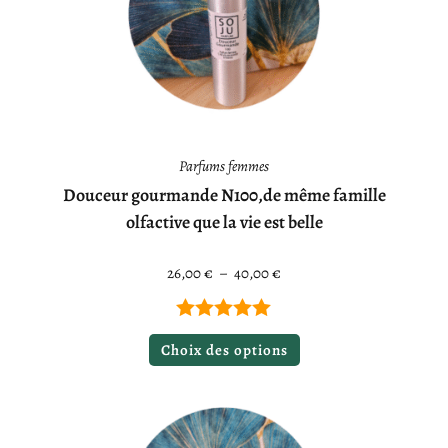
Parfums femmes
Douceur gourmande N100,de même famille
olfactive que la vie est belle
26,00
€
–
40,00
€
Note
5.00
Choix des options
sur 5