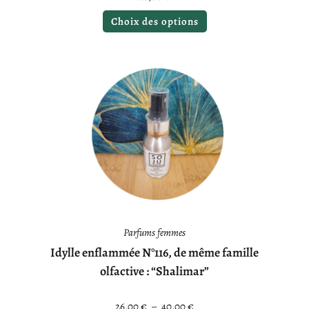
Choix des options
Parfums femmes
Idylle enflammée N°116, de même famille
olfactive : “Shalimar”
26,00
€
–
40,00
€