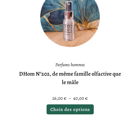
Parfums hommes
DHom N°202, de même famille olfactive que
le mâle
26,00
€
–
40,00
€
Choix des options