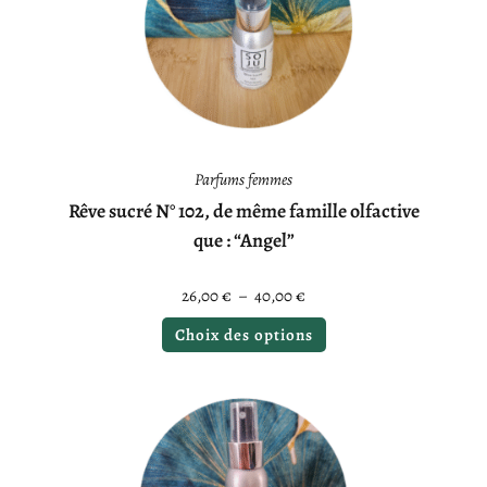
Parfums femmes
Rêve sucré N° 102, de même famille olfactive
que : “Angel”
26,00
€
–
40,00
€
Choix des options