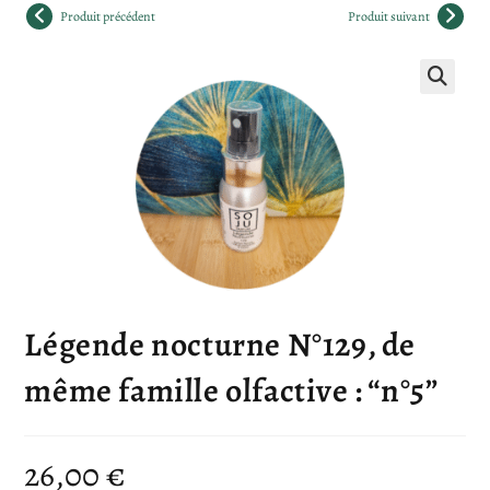
Produit précédent
Produit suivant
🔍
Légende nocturne N°129, de
même famille olfactive : “n°5”
26,00
€