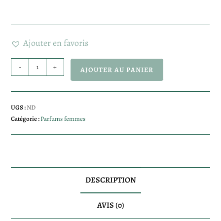
Ajouter en favoris
-
+
AJOUTER AU PANIER
A
l
UGS :
ND
Catégorie :
Parfums femmes
t
e
r
n
DESCRIPTION
a
t
AVIS (0)
i