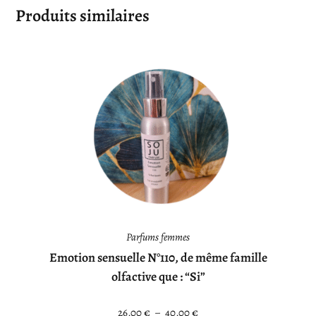
Produits similaires
Parfums femmes
Emotion sensuelle N°110, de même famille
olfactive que : “Si”
26,00
€
–
40,00
€